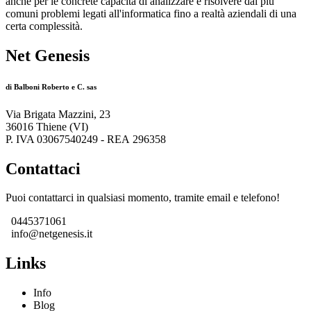
anche per le concrete capacità di analizzare e risolvere dai più
comuni problemi legati all'informatica fino a realtà aziendali di una
certa complessità.
Net Genesis
di Balboni Roberto e C. sas
Via Brigata Mazzini, 23
36016 Thiene (VI)
P. IVA 03067540249 - REA 296358
Contattaci
Puoi contattarci in qualsiasi momento, tramite email e telefono!
0445371061
info@netgenesis.it
Links
Info
Blog