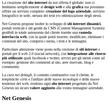
La creazione del
sito internet
da noi offerta è globale: non ci
limitiamo semplicemente al
design web
e alla
grafica
ma possiamo
offrire un servizio completo:
creazione del logo aziendale
, servizio
fotografico in sede, stesura dei testi e/o ottimizzazione degli stessi.
Net Genesis propone inoltre lo sviluppo di
siti internet dinamici
,
portali verticali e siti gestiti da CMS (Content Management System)
gestibili in totale autonomia dal cliente tramite una
comoda
interfaccia web
, con la quale potrà inserire, modificare, eliminare i
contenuti del sito, compresi i menu, i testi e le immagini.
Particolare attenzione viene posta nella crezione di
siti interne
t e
portali per il web 2.0 (social network), con
integrazione alle risorse
più utilizzate
quali facebook e twitter, servizi per gli utenti come ad
esempio: gestione dei commenti al sito, aree riservate, blog e
community.
La
cura nei dettagli
, il
contatto continuativo
con il cliente, le
tempistiche certe
e l'
utilizzo delle nuove tecnologie
e delle nuove
tendenze del web, rendono ogni
sito internet
progettato da Net
Genesis un sicuro
valore aggiunto
alla vostra immagine aziendale.
Net Genesis