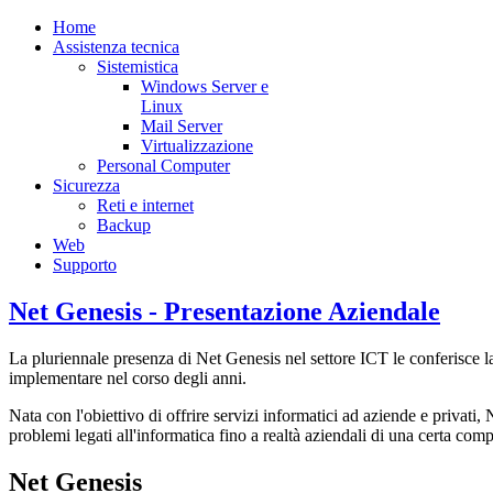
Home
Assistenza tecnica
Sistemistica
Windows Server e
Linux
Mail Server
Virtualizzazione
Personal Computer
Sicurezza
Reti e internet
Backup
Web
Supporto
Net Genesis - Presentazione Aziendale
La pluriennale presenza di Net Genesis nel settore ICT le conferisce la
implementare nel corso degli anni.
Nata con l'obiettivo di offrire servizi informatici ad aziende e privat
problemi legati all'informatica fino a realtà aziendali di una certa comp
Net Genesis